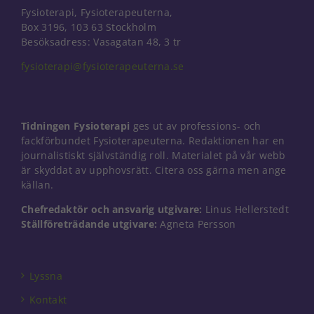
Fysioterapi, Fysioterapeuterna,
Box 3196, 103 63 Stockholm
Besöksadress: Vasagatan 48, 3 tr
fysioterapi@fysioterapeuterna.se
Tidningen Fysioterapi
ges ut av professions- och
fackförbundet Fysioterapeuterna. Redaktionen har en
journalistiskt självständig roll. Materialet på vår webb
är skyddat av upphovsrätt. Citera oss gärna men ange
källan.
Chefredaktör och ansvarig utgivare:
Linus Hellerstedt
Ställföreträdande utgivare:
Agneta Persson
Nödvändiga
Dessa kakor
går inte att
Lyssna
välja bort. De
behövs för
Kontakt
att hemsidan