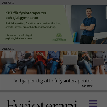
ANNONS
ANNONS
Fortsätt
till
innehållet