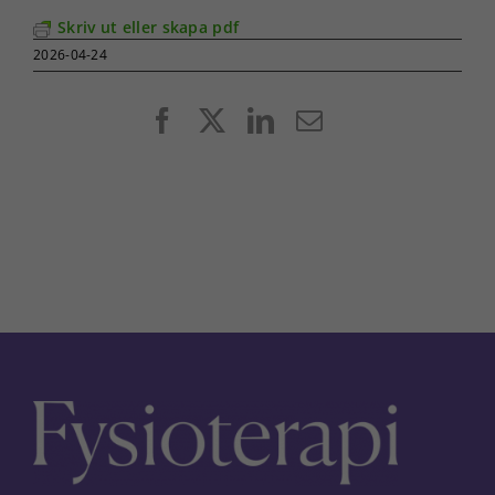
Skriv ut eller skapa pdf
2026-04-24
Facebook
X
LinkedIn
E-
post