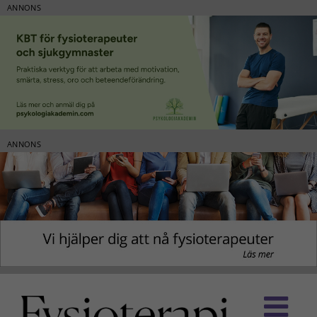
ANNONS
ANNONS
Fortsätt
till
innehållet