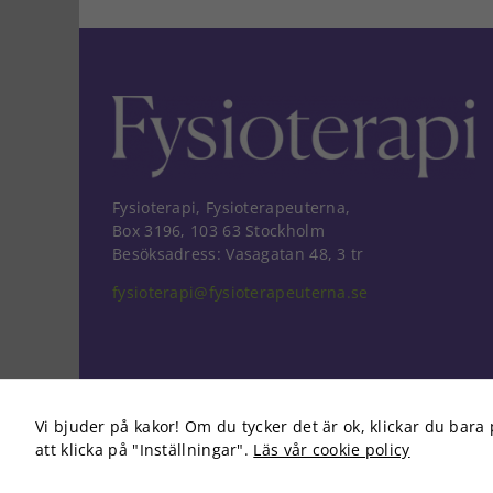
Fysioterapi, Fysioterapeuterna,
Box 3196, 103 63 Stockholm
Besöksadress: Vasagatan 48, 3 tr
fysioterapi@fysioterapeuterna.se
Vi bjuder på kakor! Om du tycker det är ok, klickar du bara 
att klicka på "Inställningar".
Läs vår cookie policy
Copyright 2026 Fysioterapi | All Rights Reserved