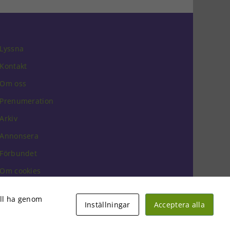
Lyssna
Kontakt
Om oss
Prenumeration
Arkiv
Annonsera
Förbundet
Om cookies
vill ha genom
Inställningar
Acceptera alla
Facebook
Instagram