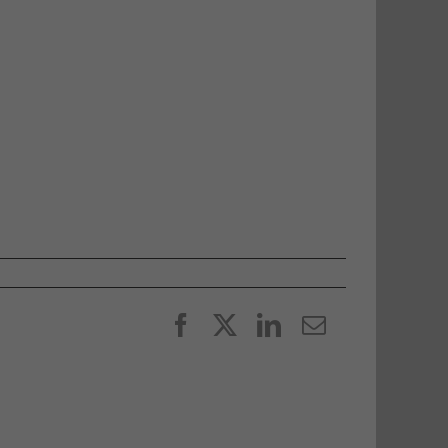
Facebook
X
LinkedIn
E-
post