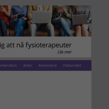
umeration
Arkiv
Annonsera
Förbundet