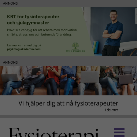
ANNONS
ANNONS
Fortsätt
till
innehållet