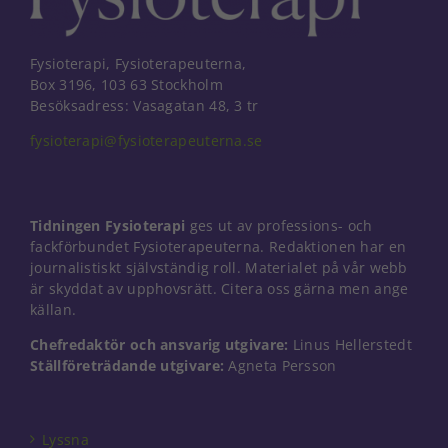
Fysioterapi, Fysioterapeuterna,
Box 3196, 103 63 Stockholm
Besöksadress: Vasagatan 48, 3 tr
fysioterapi@fysioterapeuterna.se
Tidningen Fysioterapi
ges ut av professions- och
fackförbundet Fysioterapeuterna. Redaktionen har en
journalistiskt självständig roll. Materialet på vår webb
är skyddat av upphovsrätt. Citera oss gärna men ange
källan.
Chefredaktör och ansvarig utgivare:
Linus Hellerstedt
Nödvändiga
Ställföreträdande utgivare:
Agneta Persson
Dessa kakor
går inte att
välja bort. De
behövs för
Lyssna