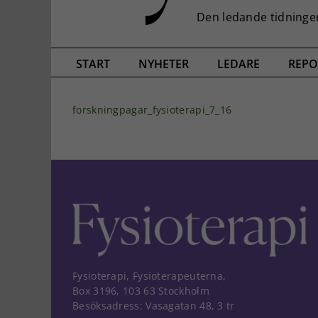
START
NYHETER
LEDARE
REPO
forskningpagar_fysioterapi_7_16
Fysioterapi, Fysioterapeuterna,
Box 3196, 103 63 Stockholm
Besöksadress: Vasagatan 48, 3 tr