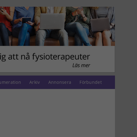
umeration
Arkiv
Annonsera
Förbundet