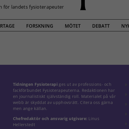
RTAGE
FORSKNING
MÖTET
DEBATT
NY
Tidningen Fysioterapi
ges ut av professions- och
fackförbundet Fysioterapeuterna. Redaktionen har
en journalistiskt självständig roll. Materialet på vår
webb är skyddat av upphovsrätt. Citera oss gärna
men ange källan.
Chefredaktör och ansvarig utgivare:
Linus
Hellerstedt