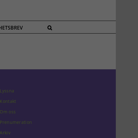
HETSBREV
Lyssna
Kontakt
Om oss
Prenumeration
Arkiv