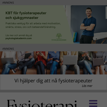
ANNONS
ANNONS
Fortsätt
till
innehållet