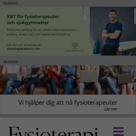
ANNONS
ANNONS
Fortsätt
till
innehållet