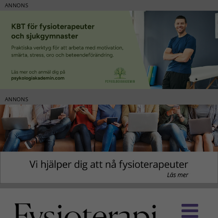
ANNONS
ANNONS
Fortsätt
till
innehållet