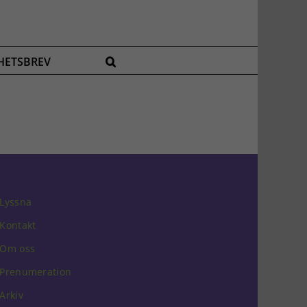
HETSBREV
Lyssna
Kontakt
Om oss
Prenumeration
Arkiv