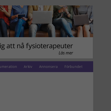
umeration
Arkiv
Annonsera
Förbundet