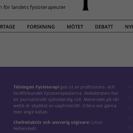
RTAGE
FORSKNING
MÖTET
DEBATT
NY
Tidningen Fysioterapi
ges ut av professions- och
fackförbundet Fysioterapeuterna. Redaktionen har
en journalistiskt självständig roll. Materialet på vår
webb är skyddat av upphovsrätt. Citera oss gärna
men ange källan.
Chefredaktör och ansvarig utgivare:
Linus
Hellerstedt