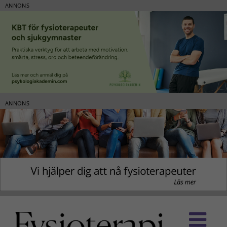
ANNONS
ANNONS
Fortsätt
till
innehållet