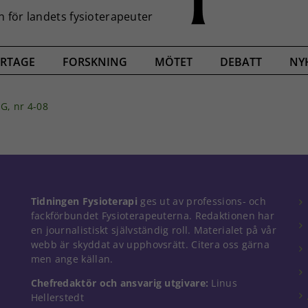
RTAGE
FORSKNING
MÖTET
DEBATT
NY
, nr 4-08
Tidningen Fysioterapi
ges ut av professions- och
fackförbundet Fysioterapeuterna. Redaktionen har
en journalistiskt självständig roll. Materialet på vår
webb är skyddat av upphovsrätt. Citera oss gärna
men ange källan.
Chefredaktör och ansvarig utgivare:
Linus
Hellerstedt