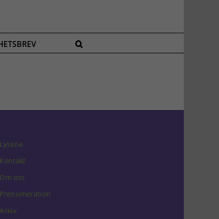
HETSBREV
Lyssna
Kontakt
Om oss
Prenumeration
Arkiv