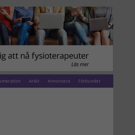
umeration
Arkiv
Annonsera
Förbundet