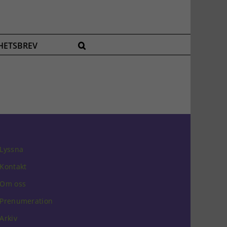
HETSBREV
Lyssna
Kontakt
Om oss
Prenumeration
Arkiv