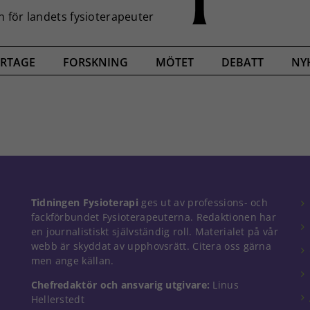
RTAGE
FORSKNING
MÖTET
DEBATT
NY
Tidningen Fysioterapi
ges ut av professions- och
fackförbundet Fysioterapeuterna. Redaktionen har
en journalistiskt självständig roll. Materialet på vår
webb är skyddat av upphovsrätt. Citera oss gärna
men ange källan.
Chefredaktör och ansvarig utgivare:
Linus
Hellerstedt