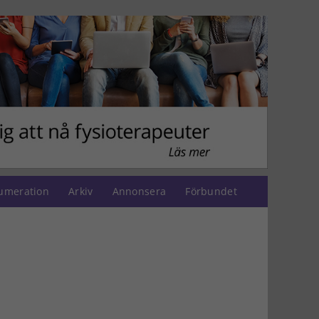
umeration
Arkiv
Annonsera
Förbundet