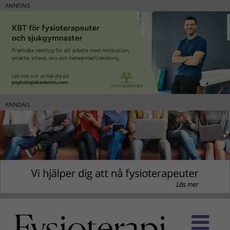
ANNONS
ANNONS
Fortsätt
till
innehållet