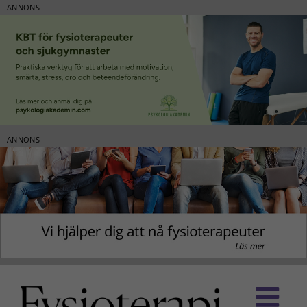
ANNONS
ANNONS
Fortsätt
till
innehållet