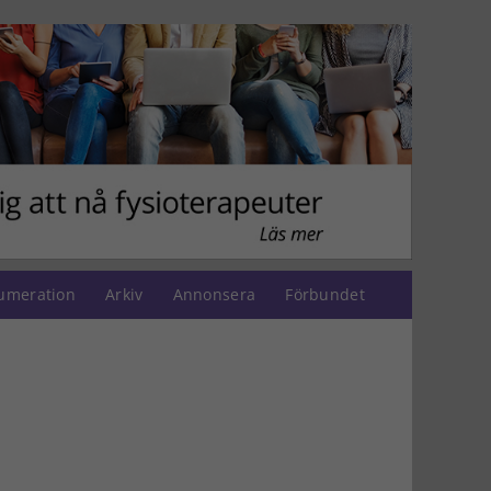
umeration
Arkiv
Annonsera
Förbundet