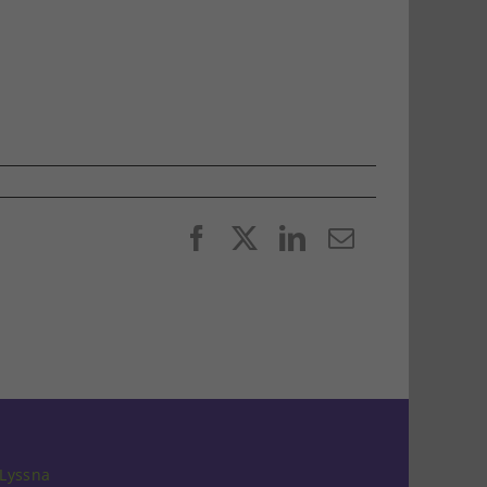
Facebook
X
LinkedIn
E-
post
Lyssna