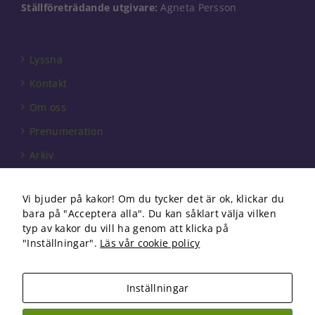
Ställföreträdande utgivare:
Agneta Persson
välja bort. De
behövs för
att hemsidan
över huvud
Lyssna
taget ska
fungera.
Kontakt
Om oss
Statistik
Prenumeration
För att vi ska
kunna
Arkiv
förbättra
Annonsera
hemsidans
funktionalitet
Vi bjuder på kakor! Om du tycker det är ok, klickar du
Förbundet
och
bara på "Acceptera alla". Du kan såklart välja vilken
uppbyggnad,
Om cookies
typ av kakor du vill ha genom att klicka på
baserat på
"Inställningar".
Läs vår cookie policy
hur
hemsidan
används.
Inställningar
Copyright 2026 Fysioterapi | All Rights Reserved