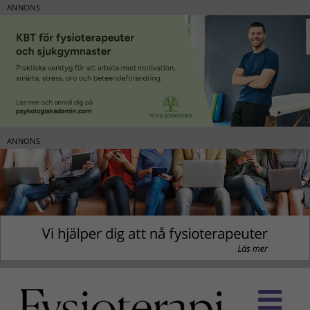
ANNONS
ANNONS
Fortsätt
till
innehållet