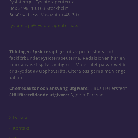
Fysioterapi, Fysioterapeuterna,
Box 3196, 103 63 Stockholm
Besöksadress: Vasagatan 48, 3 tr
fysioterapi@fysioterapeuterna.se
Tidningen Fysioterapi
ges ut av professions- och
fackförbundet Fysioterapeuterna. Redaktionen har en
journalistiskt självständig roll. Materialet på vår webb
är skyddat av upphovsrätt. Citera oss gärna men ange
källan.
Chefredaktör och ansvarig utgivare:
Linus Hellerstedt
Ställföreträdande utgivare:
Agneta Persson
Nödvändiga
Dessa kakor
går inte att
Lyssna
välja bort. De
behövs för
Kontakt
att hemsidan
över huvud