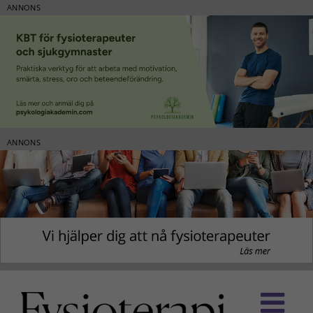
ANNONS
ANNONS
Fortsätt
till
innehållet