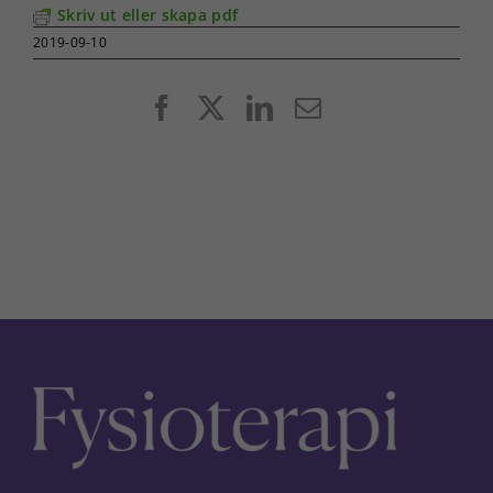
Skriv ut eller skapa pdf
2019-09-10
Facebook
X
LinkedIn
E-
post