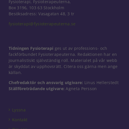
Fysioterapi, Fysioterapeuterna,
Box 3196, 103 63 Stockholm
Besöksadress: Vasagatan 48, 3 tr
fysioterapi@fysioterapeuterna.se
Tidningen Fysioterapi
ges ut av professions- och
fackförbundet Fysioterapeuterna. Redaktionen har en
journalistiskt självständig roll. Materialet på vår webb
är skyddat av upphovsrätt. Citera oss gärna men ange
källan.
Chefredaktör och ansvarig utgivare:
Linus Hellerstedt
Ställföreträdande utgivare:
Agneta Persson
Nödvändiga
Dessa kakor
går inte att
Lyssna
välja bort. De
behövs för
Kontakt
att hemsidan
över huvud