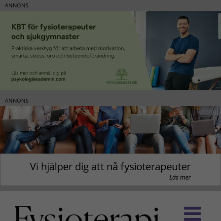
ANNONS
ANNONS
Fortsätt
till
innehållet