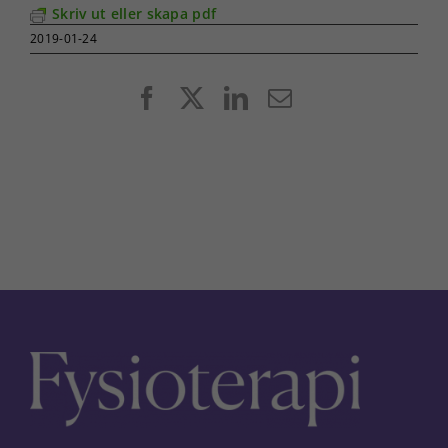
Skriv ut eller skapa pdf
2019-01-24
Facebook
X
LinkedIn
E-
post