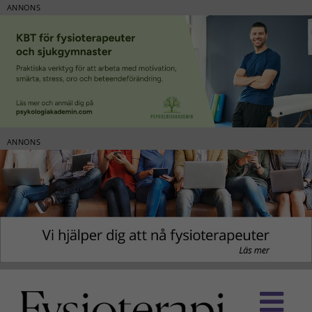
ANNONS
ANNONS
Fortsätt
till
innehållet