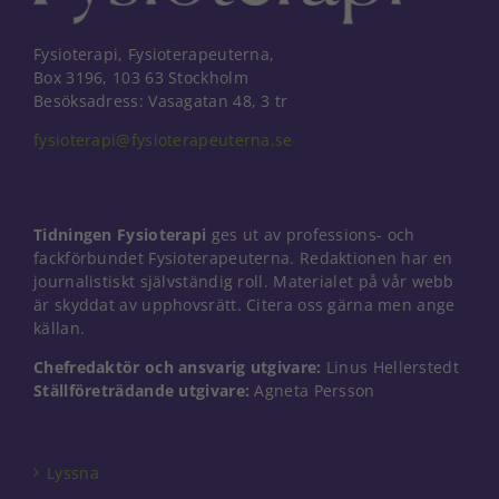
Fysioterapi, Fysioterapeuterna,
Box 3196, 103 63 Stockholm
Besöksadress: Vasagatan 48, 3 tr
fysioterapi@fysioterapeuterna.se
Tidningen Fysioterapi
ges ut av professions- och
fackförbundet Fysioterapeuterna. Redaktionen har en
journalistiskt självständig roll. Materialet på vår webb
är skyddat av upphovsrätt. Citera oss gärna men ange
källan.
Chefredaktör och ansvarig utgivare:
Linus Hellerstedt
Ställföreträdande utgivare:
Agneta Persson
Nödvändiga
Dessa kakor
går inte att
välja bort. De
Lyssna
behövs för