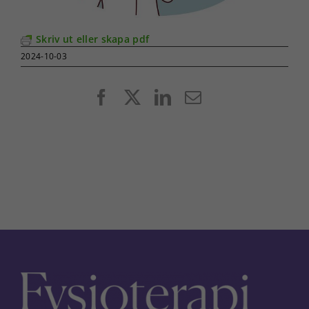
Skriv ut eller skapa pdf
2024-10-03
Facebook
X
LinkedIn
E-
post