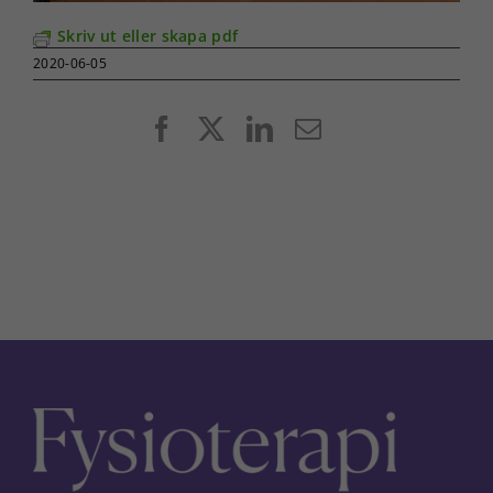
Skriv ut eller skapa pdf
2020-06-05
Facebook
X
LinkedIn
E-
post