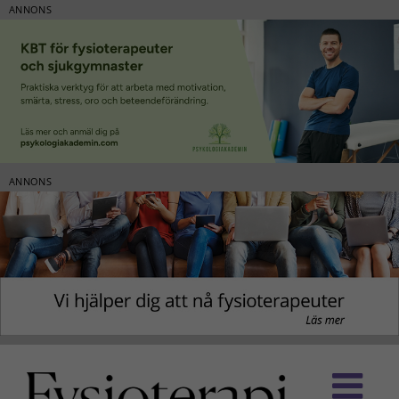
ANNONS
ANNONS
Fortsätt
till
innehållet