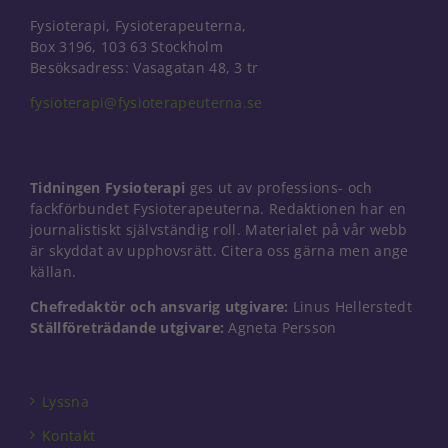
Fysioterapi, Fysioterapeuterna,
Box 3196, 103 63 Stockholm
Besöksadress: Vasagatan 48, 3 tr
fysioterapi@fysioterapeuterna.se
Tidningen Fysioterapi
ges ut av professions- och
fackförbundet Fysioterapeuterna. Redaktionen har en
journalistiskt självständig roll. Materialet på vår webb
är skyddat av upphovsrätt. Citera oss gärna men ange
källan.
Chefredaktör och ansvarig utgivare:
Linus Hellerstedt
Ställföreträdande utgivare:
Agneta Persson
Nödvändiga
Dessa kakor
går inte att
välja bort. De
Lyssna
behövs för
Kontakt
att hemsidan