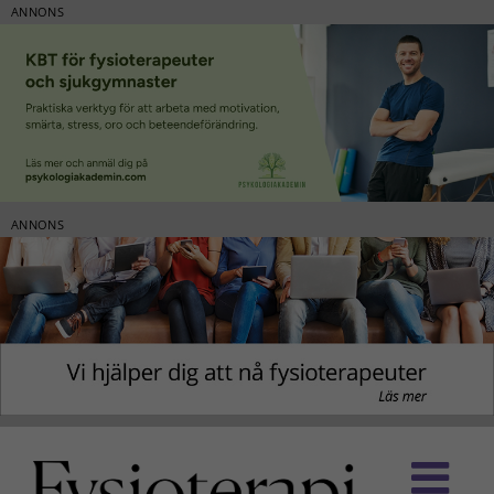
ANNONS
ANNONS
Fortsätt
till
innehållet