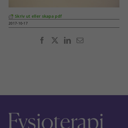
Skriv ut eller skapa pdf
2017-10-17
Facebook
X
LinkedIn
E-
post