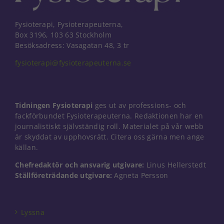
Fysioterapi, Fysioterapeuterna,
Box 3196, 103 63 Stockholm
Besöksadress: Vasagatan 48, 3 tr
fysioterapi@fysioterapeuterna.se
Tidningen Fysioterapi
ges ut av professions- och
fackförbundet Fysioterapeuterna. Redaktionen har en
journalistiskt självständig roll. Materialet på vår webb
är skyddat av upphovsrätt. Citera oss gärna men ange
källan.
Chefredaktör och ansvarig utgivare:
Linus Hellerstedt
Ställföreträdande utgivare:
Agneta Persson
Nödvändiga
Dessa kakor
går inte att
välja bort. De
Lyssna
behövs för