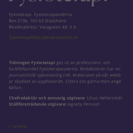
Fysioterapi, Fysioterapeuterna,
Box 3196, 103 63 Stockholm
Besöksadress: Vasagatan 48, 3 tr
fysioterapi@fysioterapeuterna.se
Tidningen Fysioterapi
ges ut av professions- och
fackförbundet Fysioterapeuterna. Redaktionen har en
journalistiskt självständig roll. Materialet på vår webb
är skyddat av upphovsrätt. Citera oss gärna men ange
källan.
Chefredaktör och ansvarig utgivare:
Linus Hellerstedt
Ställföreträdande utgivare:
Agneta Persson
Nödvändiga
Dessa kakor
går inte att
välja bort. De
Lyssna
behövs för