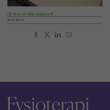
Skriv ut eller skapa pdf
2017-10-17
Facebook
X
LinkedIn
E-
post