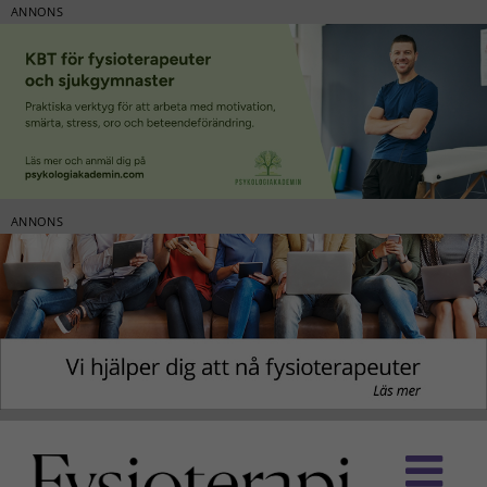
ANNONS
ANNONS
Fortsätt
till
innehållet