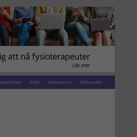
umeration
Arkiv
Annonsera
Förbundet