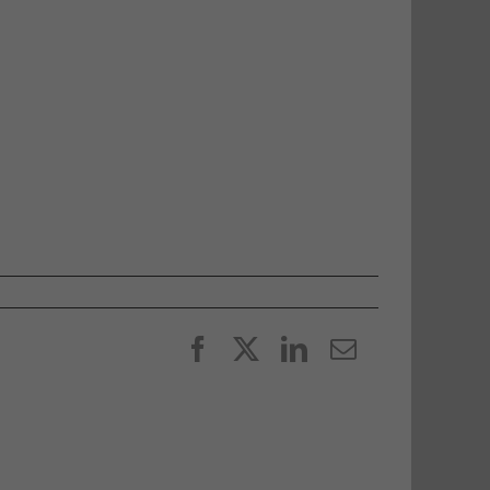
Facebook
X
LinkedIn
E-
post