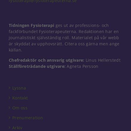
fysioterapi@fysioterapeuterna.se
Nödvändiga
Tidningen Fysioterapi
ges ut av professions- och
Dessa kakor
går inte att
fackförbundet Fysioterapeuterna. Redaktionen har en
välja bort. De
journalistiskt självständig roll. Materialet på vår webb
behövs för
är skyddat av upphovsrätt. Citera oss gärna men ange
att hemsidan
källan.
över huvud
taget ska
Chefredaktör och ansvarig utgivare:
Linus Hellerstedt
fungera.
Ställföreträdande utgivare:
Agneta Persson
Statistik
Lyssna
För att vi ska
kunna
Kontakt
förbättra
hemsidans
Om oss
funktionalitet
Prenumeration
och
uppbyggnad,
Arkiv
baserat på