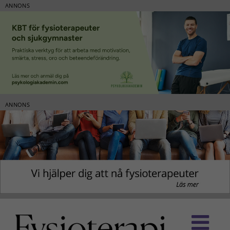
ANNONS
ANNONS
Fortsätt
till
innehållet