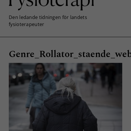
Genre_Rollator_staende_we