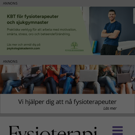
ANNONS
ANNONS
Fortsätt
till
innehållet