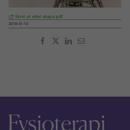
Skriv ut eller skapa pdf
2018-01-10
Facebook
X
LinkedIn
E-
post