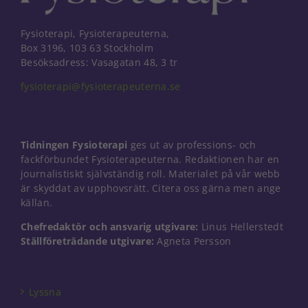
Fysioterapi, Fysioterapeuterna,
Box 3196, 103 63 Stockholm
Besöksadress: Vasagatan 48, 3 tr
fysioterapi@fysioterapeuterna.se
Tidningen Fysioterapi
ges ut av professions- och
fackförbundet Fysioterapeuterna. Redaktionen har en
journalistiskt självständig roll. Materialet på vår webb
är skyddat av upphovsrätt. Citera oss gärna men ange
källan.
Chefredaktör och ansvarig utgivare:
Linus Hellerstedt
Ställföreträdande utgivare:
Agneta Persson
Nödvändiga
Dessa kakor
går inte att
välja bort. De
Lyssna
behövs för