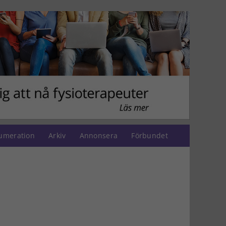
umeration
Arkiv
Annonsera
Förbundet