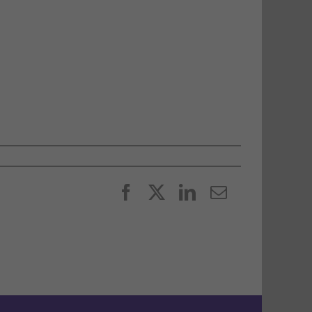
Facebook
X
LinkedIn
E-
post