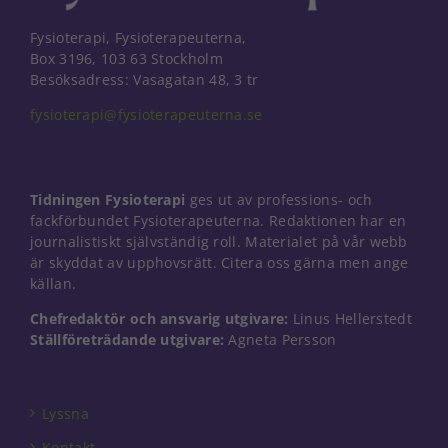
Fysioterapi, Fysioterapeuterna,
Box 3196, 103 63 Stockholm
Besöksadress: Vasagatan 48, 3 tr
fysioterapi@fysioterapeuterna.se
Tidningen Fysioterapi
ges ut av professions- och
fackförbundet Fysioterapeuterna. Redaktionen har en
journalistiskt självständig roll. Materialet på vår webb
är skyddat av upphovsrätt. Citera oss gärna men ange
källan.
Chefredaktör och ansvarig utgivare:
Linus Hellerstedt
Ställföreträdande utgivare:
Agneta Persson
Nödvändiga
Dessa kakor
går inte att
välja bort. De
Lyssna
behövs för
att hemsidan
Kontakt