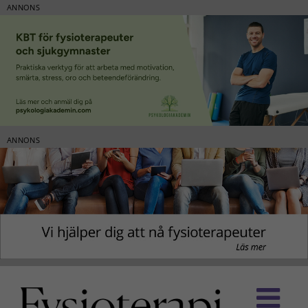
ANNONS
ANNONS
Fortsätt
till
innehållet