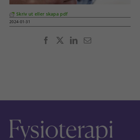
Skriv ut eller skapa pdf
2024-01-31
Facebook
X
LinkedIn
E-
post