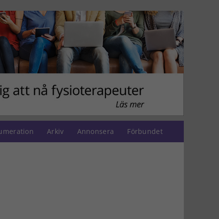
umeration
Arkiv
Annonsera
Förbundet