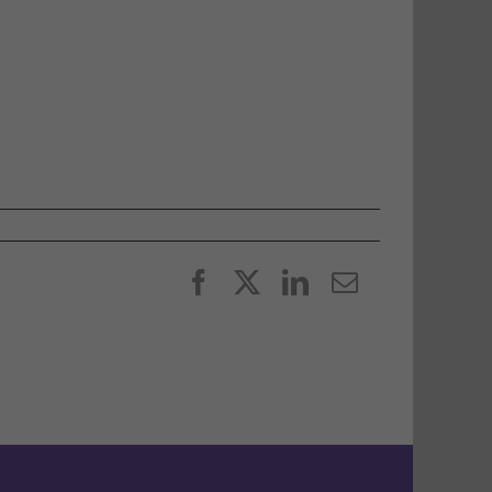
Facebook
X
LinkedIn
E-
post