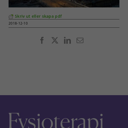
Skriv ut eller skapa pdf
2018-12-10
Facebook
X
LinkedIn
E-
post