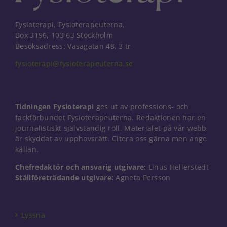
Fysioterapi, Fysioterapeuterna,
Box 3196, 103 63 Stockholm
Besöksadress: Vasagatan 48, 3 tr
fysioterapi@fysioterapeuterna.se
Tidningen Fysioterapi
ges ut av professions- och
fackförbundet Fysioterapeuterna. Redaktionen har en
journalistiskt självständig roll. Materialet på vår webb
är skyddat av upphovsrätt. Citera oss gärna men ange
källan.
Chefredaktör och ansvarig utgivare:
Linus Hellerstedt
Ställföreträdande utgivare:
Agneta Persson
Nödvändiga
Dessa kakor
går inte att
välja bort. De
Lyssna
behövs för