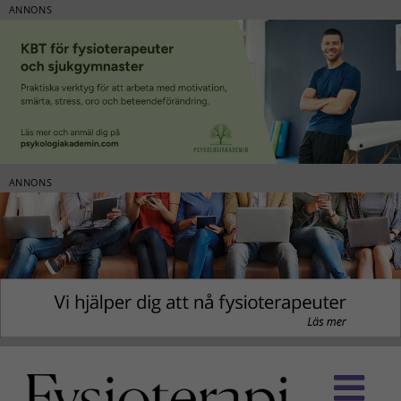
ANNONS
ANNONS
Fortsätt
till
innehållet