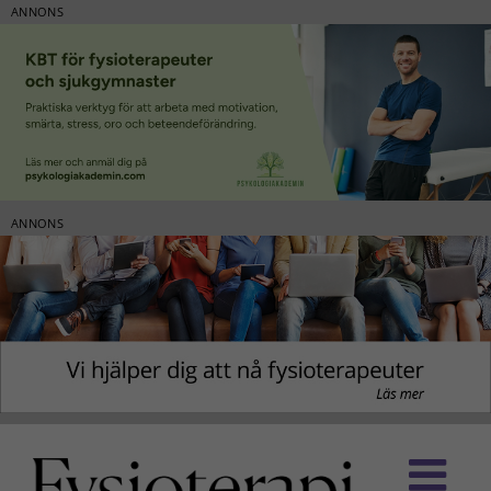
ANNONS
ANNONS
Fortsätt
till
innehållet