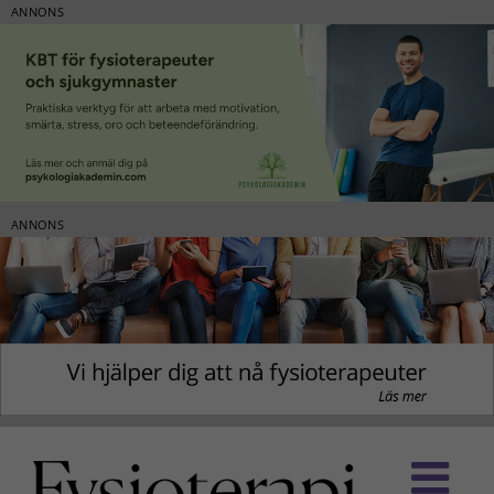
ANNONS
ANNONS
Fortsätt
till
innehållet