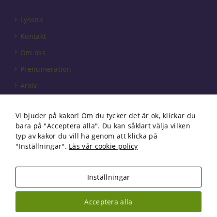
behövs för
att hemsidan
Lyssna
över huvud
taget ska
Kontakt
fungera.
Om oss
Prenumeration
Statistik
Arkiv
För att vi ska
kunna
Annonsera
förbättra
hemsidans
Vi bjuder på kakor! Om du tycker det är ok, klickar du
Förbundet
funktionalitet
bara på "Acceptera alla". Du kan såklart välja vilken
och
Om cookies
typ av kakor du vill ha genom att klicka på
uppbyggnad,
"Inställningar".
Läs vår cookie policy
baserat på
hur
hemsidan
Inställningar
används.
Copyright 2026 Fysioterapi | All Rights Reserved
Acceptera alla
Facebook
Instagram
Upplevelse