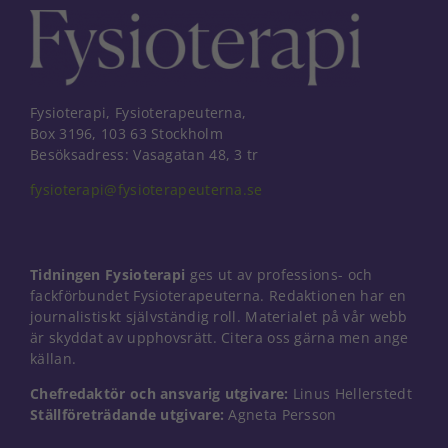
Fysioterapi, Fysioterapeuterna,
Box 3196, 103 63 Stockholm
Besöksadress: Vasagatan 48, 3 tr
fysioterapi@fysioterapeuterna.se
Tidningen Fysioterapi
ges ut av professions- och
fackförbundet Fysioterapeuterna. Redaktionen har en
journalistiskt självständig roll. Materialet på vår webb
är skyddat av upphovsrätt. Citera oss gärna men ange
källan.
Nödvändiga
Chefredaktör och ansvarig utgivare:
Linus Hellerstedt
Dessa kakor
Ställföreträdande utgivare:
Agneta Persson
går inte att
välja bort. De