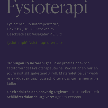
Fysioterapi, Fysioterapeuterna,
Box 3196, 103 63 Stockholm
Besöksadress: Vasagatan 48, 3 tr
fysioterapi@fysioterapeuterna.se
Tidningen Fysioterapi
ges ut av professions- och
fackförbundet Fysioterapeuterna. Redaktionen har en
journalistiskt självständig roll. Materialet på vår webb
är skyddat av upphovsrätt. Citera oss gärna men ange
källan.
Nödvändiga
Chefredaktör och ansvarig utgivare:
Linus Hellerstedt
Dessa kakor
Ställföreträdande utgivare:
Agneta Persson
går inte att
välja bort. De