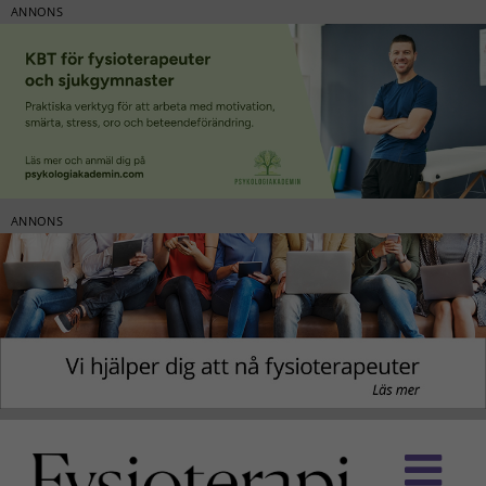
ANNONS
ANNONS
Fortsätt
till
innehållet