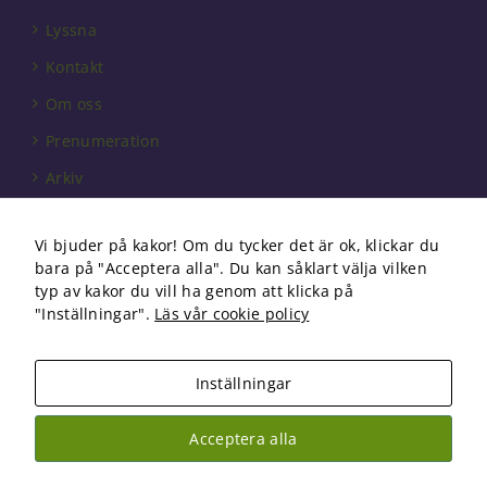
behövs för
att hemsidan
Lyssna
över huvud
Kontakt
taget ska
fungera.
Om oss
Prenumeration
Statistik
Arkiv
För att vi ska
kunna
Annonsera
förbättra
Vi bjuder på kakor! Om du tycker det är ok, klickar du
hemsidans
Förbundet
bara på "Acceptera alla". Du kan såklart välja vilken
funktionalitet
Om cookies
och
typ av kakor du vill ha genom att klicka på
uppbyggnad,
"Inställningar".
Läs vår cookie policy
baserat på
hur
hemsidan
Inställningar
används.
Copyright 2026 Fysioterapi | All Rights Reserved
Acceptera alla
Facebook
Instagram
Upplevelse
För att vår