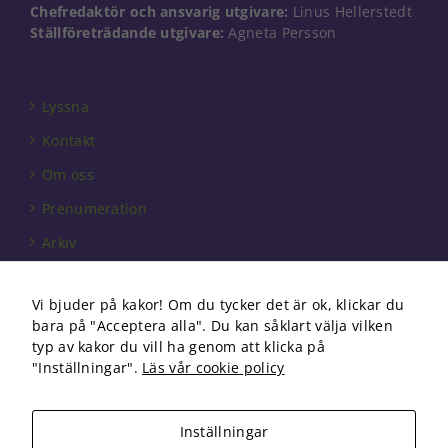
går inte att
Chefredaktör och ansvarig utgivare:
Linus Hellerstedt
välja bort. De
Ställföreträdande utgivare:
Agneta Persson
behövs för
att hemsidan
över huvud
taget ska
Lyssna
fungera.
Kontakt
Om oss
Statistik
Prenumeration
För att vi ska
kunna
Arkiv
förbättra
hemsidans
Annonsera
funktionalitet
Vi bjuder på kakor! Om du tycker det är ok, klickar du
och
Förbundet
uppbyggnad,
bara på "Acceptera alla". Du kan såklart välja vilken
baserat på
Om cookies
typ av kakor du vill ha genom att klicka på
hur
"Inställningar".
Läs vår cookie policy
hemsidan
används.
Inställningar