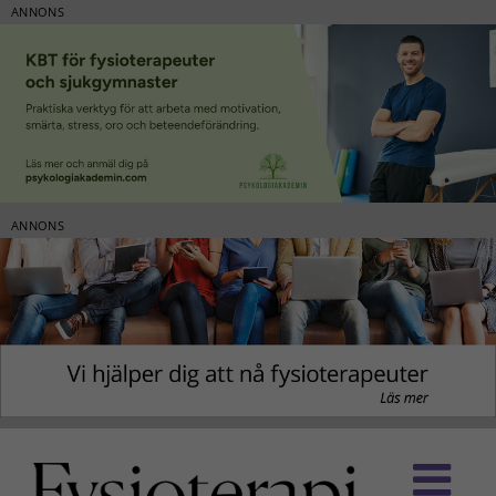
ANNONS
ANNONS
Fortsätt
till
innehållet