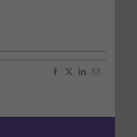
Facebook
X
LinkedIn
E-
post