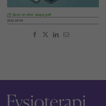
Skriv ut eller skapa pdf
2022-05-06
Facebook
X
LinkedIn
E-
post