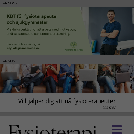
ANNONS
ANNONS
Fortsätt
till
innehållet