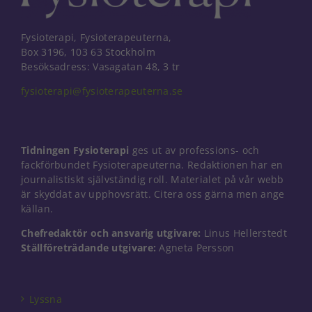
Fysioterapi, Fysioterapeuterna,
Box 3196, 103 63 Stockholm
Besöksadress: Vasagatan 48, 3 tr
fysioterapi@fysioterapeuterna.se
Tidningen Fysioterapi
ges ut av professions- och
fackförbundet Fysioterapeuterna. Redaktionen har en
journalistiskt självständig roll. Materialet på vår webb
är skyddat av upphovsrätt. Citera oss gärna men ange
källan.
Chefredaktör och ansvarig utgivare:
Linus Hellerstedt
Nödvändiga
Ställföreträdande utgivare:
Agneta Persson
Dessa kakor
går inte att
välja bort. De
Lyssna
behövs för