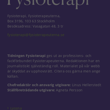
Fysioterapi, Fysioterapeuterna,
Box 3196, 103 63 Stockholm
Besöksadress: Vasagatan 48, 3 tr
fysioterapi@fysioterapeuterna.se
Tidningen Fysioterapi
ges ut av professions- och
fackförbundet Fysioterapeuterna. Redaktionen har en
journalistiskt självständig roll. Materialet på vår webb
är skyddat av upphovsrätt. Citera oss gärna men ange
källan.
Chefredaktör och ansvarig utgivare:
Linus Hellerstedt
Nödvändiga
Ställföreträdande utgivare:
Agneta Persson
Dessa kakor
går inte att
välja bort. De
behövs för
Lyssna