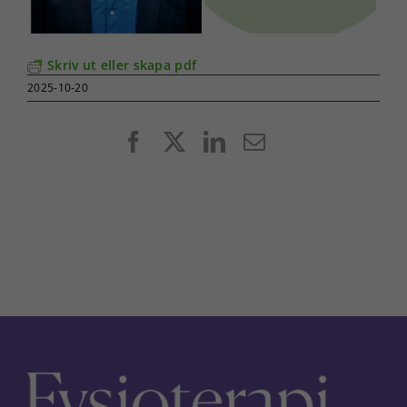
Skriv ut eller skapa pdf
2025-10-20
Facebook
X
LinkedIn
E-
post