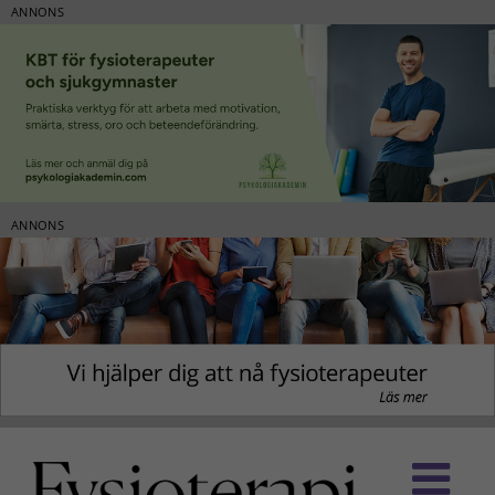
ANNONS
ANNONS
Fortsätt
till
innehållet