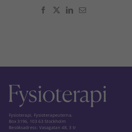
Facebook
X
LinkedIn
E-
post
Fysioterapi, Fysioterapeuterna,
Box 3196, 103 63 Stockholm
Besöksadress: Vasagatan 48, 3 tr