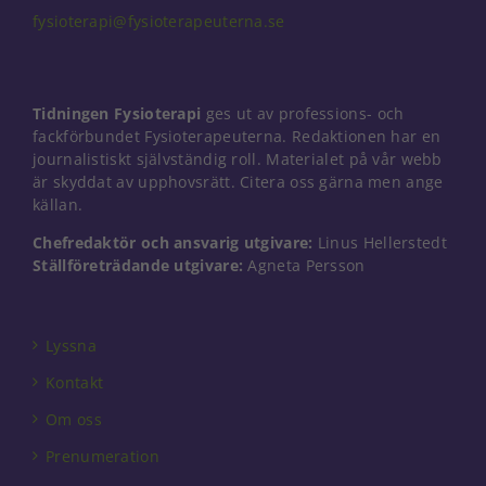
fysioterapi@fysioterapeuterna.se
Nödvändiga
Dessa kakor
Tidningen Fysioterapi
ges ut av professions- och
går inte att
fackförbundet Fysioterapeuterna. Redaktionen har en
välja bort. De
journalistiskt självständig roll. Materialet på vår webb
behövs för
är skyddat av upphovsrätt. Citera oss gärna men ange
att hemsidan
källan.
över huvud
taget ska
Chefredaktör och ansvarig utgivare:
Linus Hellerstedt
fungera.
Ställföreträdande utgivare:
Agneta Persson
Statistik
För att vi ska
Lyssna
kunna
Kontakt
förbättra
hemsidans
Om oss
funktionalitet
och
Prenumeration
uppbyggnad,