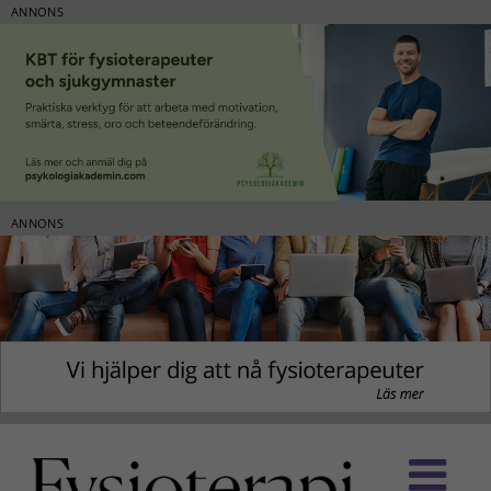
ANNONS
ANNONS
Fortsätt
till
innehållet