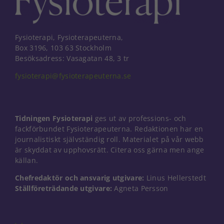
Fysioterapi, Fysioterapeuterna,
Box 3196, 103 63 Stockholm
Besöksadress: Vasagatan 48, 3 tr
fysioterapi@fysioterapeuterna.se
Tidningen Fysioterapi
ges ut av professions- och
fackförbundet Fysioterapeuterna. Redaktionen har en
journalistiskt självständig roll. Materialet på vår webb
är skyddat av upphovsrätt. Citera oss gärna men ange
källan.
Chefredaktör och ansvarig utgivare:
Linus Hellerstedt
Nödvändiga
Ställföreträdande utgivare:
Agneta Persson
Dessa kakor
går inte att
välja bort. De
behövs för