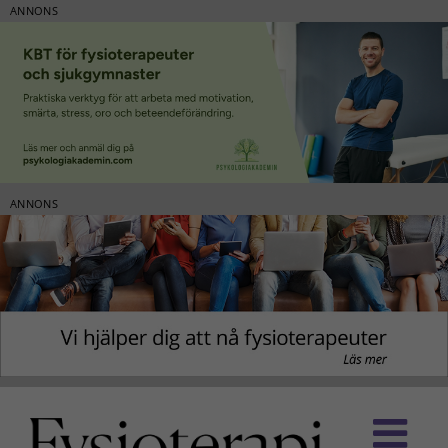
ANNONS
ANNONS
Fortsätt
till
innehållet