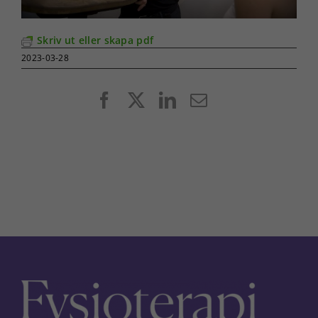
Skriv ut eller skapa pdf
2023-03-28
Facebook
X
LinkedIn
E-
post