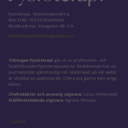
Fysioterapi, Fysioterapeuterna,
Box 3196, 103 63 Stockholm
Besöksadress: Vasagatan 48, 3 tr
fysioterapi@fysioterapeuterna.se
Tidningen Fysioterapi
ges ut av professions- och
fackförbundet Fysioterapeuterna. Redaktionen har en
journalistiskt självständig roll. Materialet på vår webb
är skyddat av upphovsrätt. Citera oss gärna men ange
källan.
Chefredaktör och ansvarig utgivare:
Linus Hellerstedt
Ställföreträdande utgivare:
Agneta Persson
Nödvändiga
Dessa kakor
går inte att
välja bort. De
Lyssna
behövs för