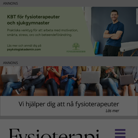
ANNONS
ANNONS
Fortsätt
till
innehållet