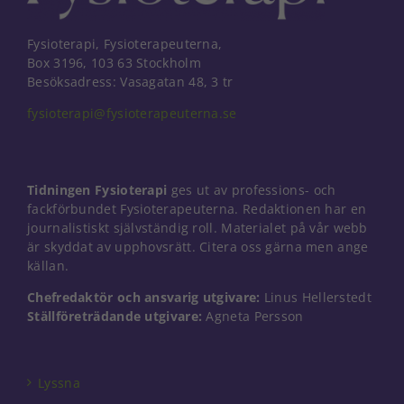
Fysioterapi, Fysioterapeuterna,
Box 3196, 103 63 Stockholm
Besöksadress: Vasagatan 48, 3 tr
fysioterapi@fysioterapeuterna.se
Tidningen Fysioterapi
ges ut av professions- och
fackförbundet Fysioterapeuterna. Redaktionen har en
journalistiskt självständig roll. Materialet på vår webb
är skyddat av upphovsrätt. Citera oss gärna men ange
källan.
Chefredaktör och ansvarig utgivare:
Linus Hellerstedt
Ställföreträdande utgivare:
Agneta Persson
Nödvändiga
Dessa kakor
går inte att
välja bort. De
Lyssna
behövs för