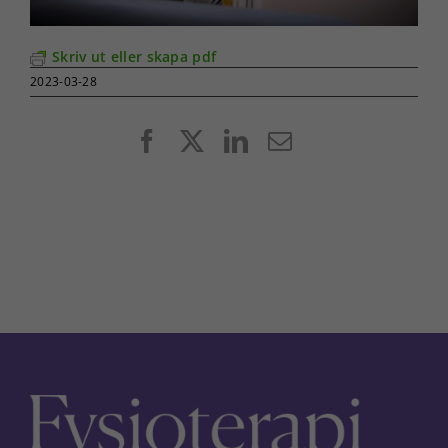
Skriv ut eller skapa pdf
2023-03-28
Facebook
X
LinkedIn
E-
post