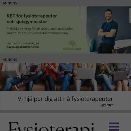
ANNONS
ANNONS
Fortsätt
till
innehållet