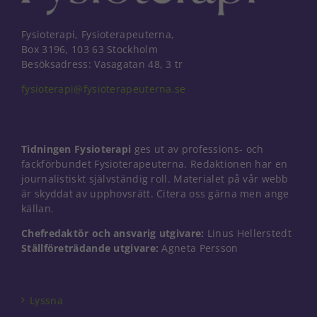
Fysioterapi, Fysioterapeuterna,
Box 3196, 103 63 Stockholm
Besöksadress: Vasagatan 48, 3 tr
fysioterapi@fysioterapeuterna.se
Tidningen Fysioterapi
ges ut av professions- och
fackförbundet Fysioterapeuterna. Redaktionen har en
journalistiskt självständig roll. Materialet på vår webb
är skyddat av upphovsrätt. Citera oss gärna men ange
källan.
Chefredaktör och ansvarig utgivare:
Linus Hellerstedt
Ställföreträdande utgivare:
Agneta Persson
Nödvändiga
Dessa kakor
går inte att
välja bort. De
Lyssna
behövs för