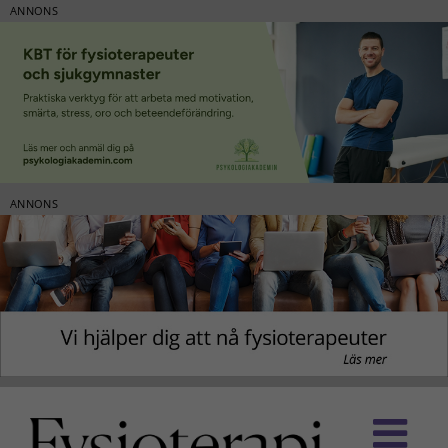
ANNONS
ANNONS
Fortsätt
till
innehållet