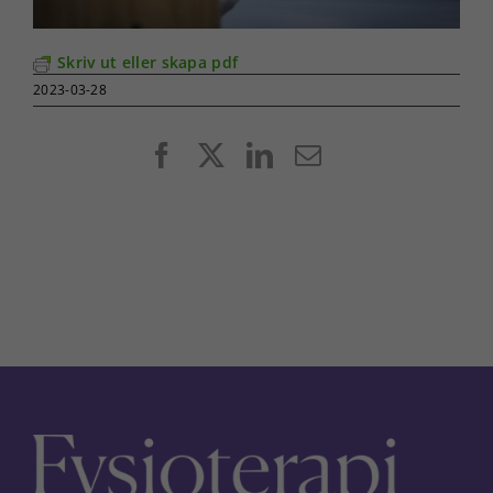
Skriv ut eller skapa pdf
2023-03-28
Facebook
X
LinkedIn
E-
post