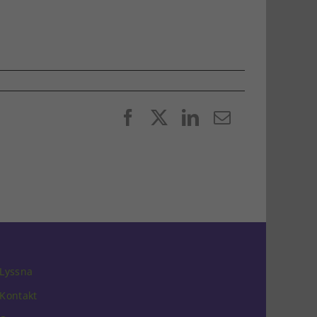
Facebook
X
LinkedIn
E-
post
Lyssna
Kontakt