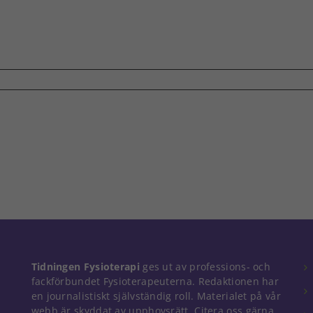
Tidningen Fysioterapi
ges ut av professions- och
fackförbundet Fysioterapeuterna. Redaktionen har
en journalistiskt självständig roll. Materialet på vår
webb är skyddat av upphovsrätt. Citera oss gärna