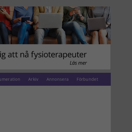
umeration
Arkiv
Annonsera
Förbundet