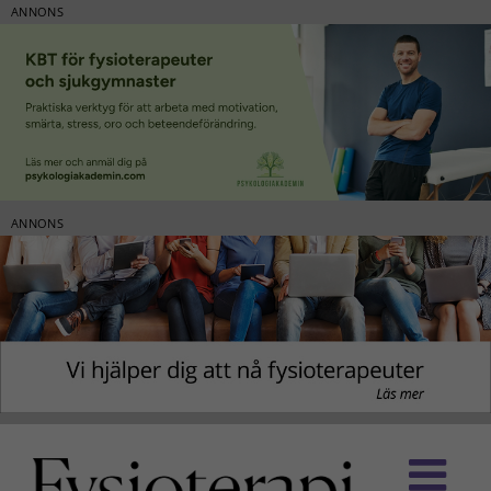
ANNONS
ANNONS
Fortsätt
till
innehållet