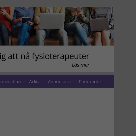
umeration
Arkiv
Annonsera
Förbundet