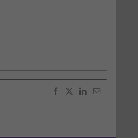
Facebook
X
LinkedIn
E-
post