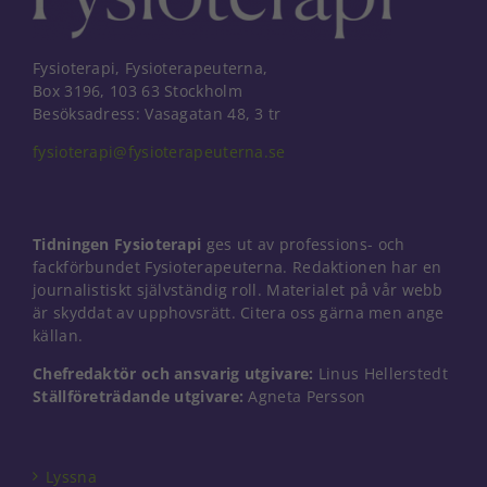
Fysioterapi, Fysioterapeuterna,
Box 3196, 103 63 Stockholm
Besöksadress: Vasagatan 48, 3 tr
fysioterapi@fysioterapeuterna.se
Tidningen Fysioterapi
ges ut av professions- och
fackförbundet Fysioterapeuterna. Redaktionen har en
journalistiskt självständig roll. Materialet på vår webb
är skyddat av upphovsrätt. Citera oss gärna men ange
källan.
Chefredaktör och ansvarig utgivare:
Linus Hellerstedt
Nödvändiga
Ställföreträdande utgivare:
Agneta Persson
Dessa kakor
går inte att
välja bort. De
behövs för
Lyssna