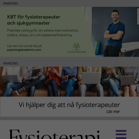
ANNONS
ANNONS
Fortsätt
till
innehållet