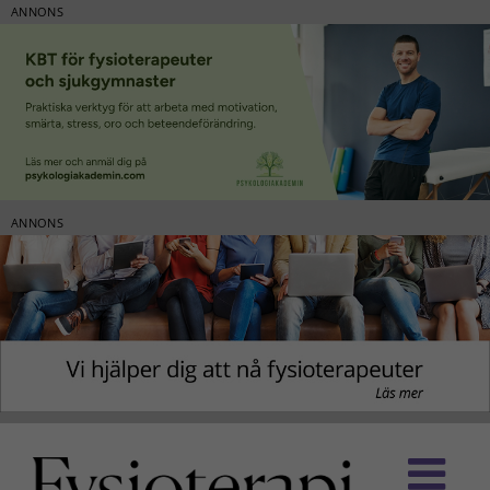
ANNONS
ANNONS
Fortsätt
till
innehållet