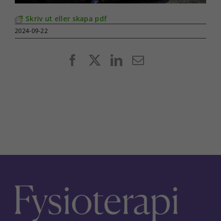
Skriv ut eller skapa pdf
2024-09-22
Facebook
X
LinkedIn
E-
post