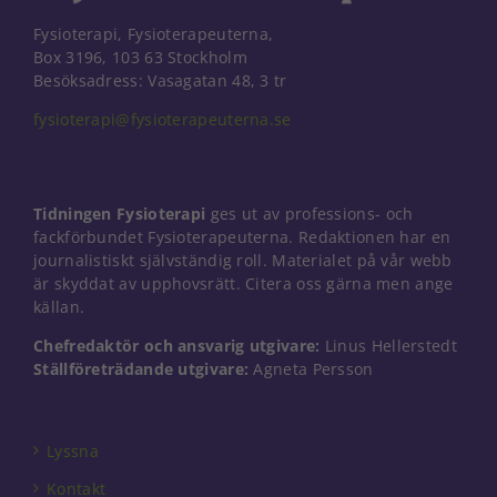
Fysioterapi, Fysioterapeuterna,
Box 3196, 103 63 Stockholm
Besöksadress: Vasagatan 48, 3 tr
fysioterapi@fysioterapeuterna.se
Tidningen Fysioterapi
ges ut av professions- och
fackförbundet Fysioterapeuterna. Redaktionen har en
journalistiskt självständig roll. Materialet på vår webb
är skyddat av upphovsrätt. Citera oss gärna men ange
källan.
Chefredaktör och ansvarig utgivare:
Linus Hellerstedt
Ställföreträdande utgivare:
Agneta Persson
Nödvändiga
Dessa kakor
går inte att
välja bort. De
Lyssna
behövs för
Kontakt
att hemsidan