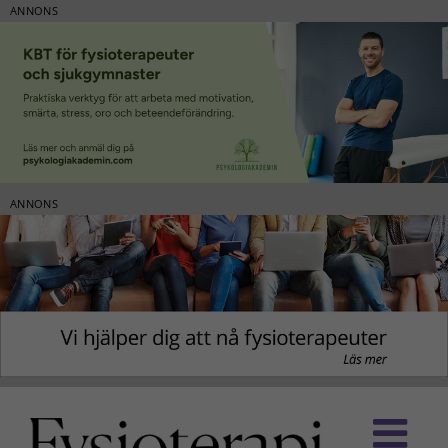
ANNONS
ANNONS
Fortsätt
till
innehållet