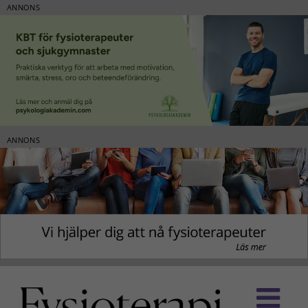
ANNONS
ANNONS
Fortsätt
till
innehållet