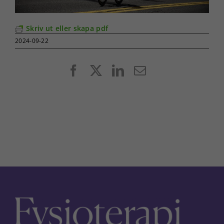
Skriv ut eller skapa pdf
2024-09-22
Facebook
X
LinkedIn
E-
post