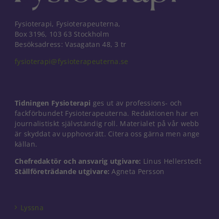
Fysioterapi, Fysioterapeuterna,
Box 3196, 103 63 Stockholm
Besöksadress: Vasagatan 48, 3 tr
fysioterapi@fysioterapeuterna.se
Tidningen Fysioterapi
ges ut av professions- och
fackförbundet Fysioterapeuterna. Redaktionen har en
journalistiskt självständig roll. Materialet på vår webb
är skyddat av upphovsrätt. Citera oss gärna men ange
källan.
Chefredaktör och ansvarig utgivare:
Linus Hellerstedt
Ställföreträdande utgivare:
Agneta Persson
Nödvändiga
Dessa kakor
går inte att
välja bort. De
Lyssna
behövs för