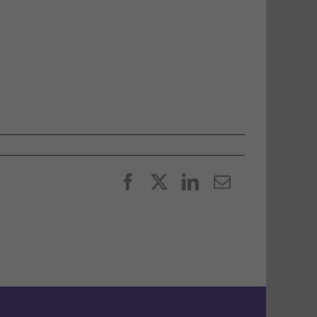
Facebook
X
LinkedIn
E-
post