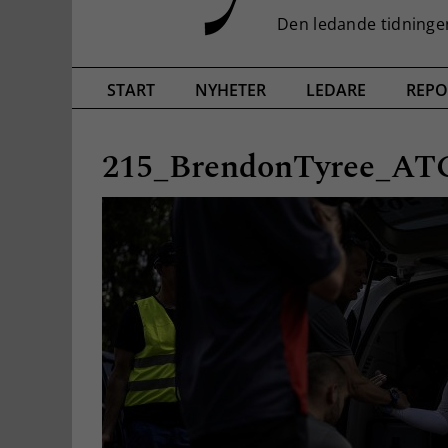
START
NYHETER
LEDARE
REPO
215_BrendonTyree_A