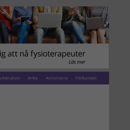
umeration
Arkiv
Annonsera
Förbundet