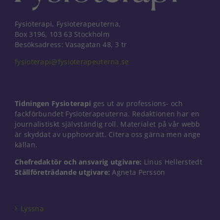
Fysioterapi, Fysioterapeuterna,
Box 3196, 103 63 Stockholm
Besöksadress: Vasagatan 48, 3 tr
fysioterapi@fysioterapeuterna.se
Tidningen Fysioterapi
ges ut av professions- och
fackförbundet Fysioterapeuterna. Redaktionen har en
journalistiskt självständig roll. Materialet på vår webb
är skyddat av upphovsrätt. Citera oss gärna men ange
källan.
Chefredaktör och ansvarig utgivare:
Linus Hellerstedt
Ställföreträdande utgivare:
Agneta Persson
Nödvändiga
Dessa kakor
går inte att
välja bort. De
Lyssna
behövs för