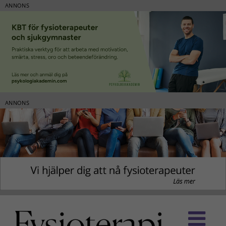
ANNONS
ANNONS
Fortsätt
till
innehållet