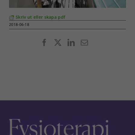
Skriv ut eller skapa pdf
2018-06-18
Facebook
X
LinkedIn
E-
post